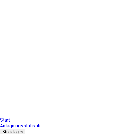
Start
Antagningsstatistik
Studielägen