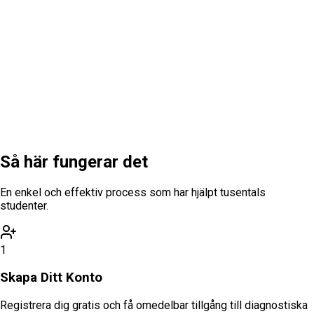
ORDKUNSKAP
1
/
5
Likgiltig inför något
Kluven, tveksam
Mycket arg
Nästa
Fem stycken
ORD
Så här
fungerar det
En enkel och effektiv process som har hjälpt tusentals
studenter.
1
Skapa Ditt Konto
Registrera dig gratis och få omedelbar tillgång till diagnostiska