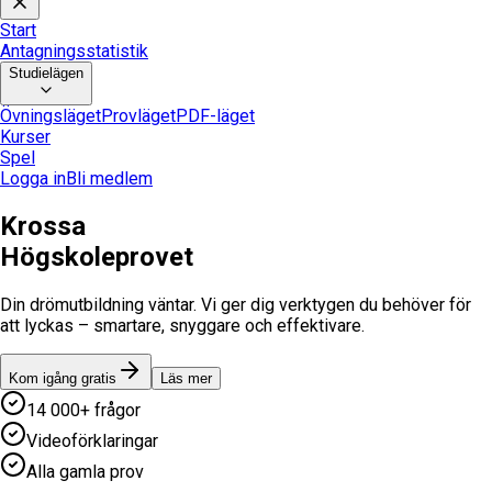
Start
Antagningsstatistik
Studielägen
Övningsläget
Provläget
PDF-läget
Kurser
Spel
Logga in
Bli medlem
Krossa
Högskoleprovet
Din drömutbildning väntar. Vi ger dig verktygen du behöver för
att lyckas – smartare, snyggare och effektivare.
Kom igång gratis
Läs mer
14 000+ frågor
Videoförklaringar
Alla gamla prov