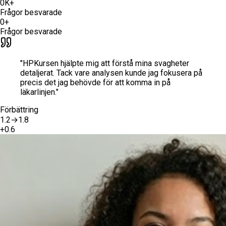
0
K+
Frågor besvarade
0
+
Frågor besvarade
"
HPKursen hjälpte mig att förstå mina svagheter
detaljerat. Tack vare analysen kunde jag fokusera på
precis det jag behövde för att komma in på
läkarlinjen.
"
Förbättring
1.2
→
1.8
+
0.6