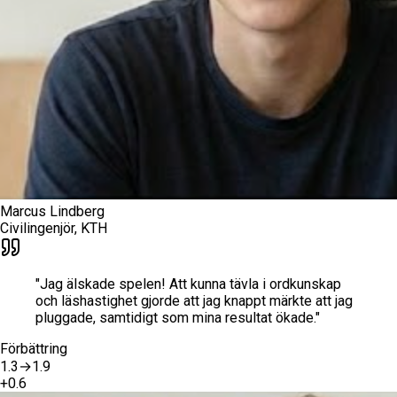
Marcus Lindberg
Civilingenjör, KTH
"
Jag älskade spelen! Att kunna tävla i ordkunskap
och läshastighet gjorde att jag knappt märkte att jag
pluggade, samtidigt som mina resultat ökade.
"
Förbättring
1.3
→
1.9
+
0.6