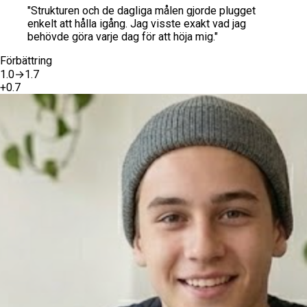
"
Strukturen och de dagliga målen gjorde plugget
enkelt att hålla igång. Jag visste exakt vad jag
behövde göra varje dag för att höja mig.
"
Förbättring
1.0
→
1.7
+
0.7