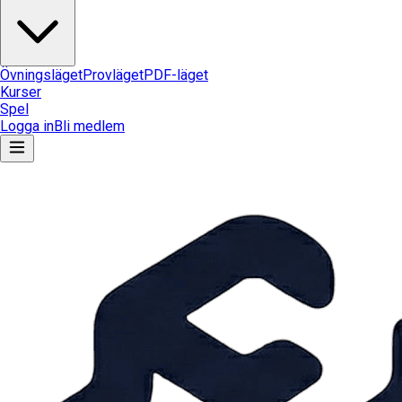
Övningsläget
Provläget
PDF-läget
Kurser
Spel
Logga in
Bli medlem