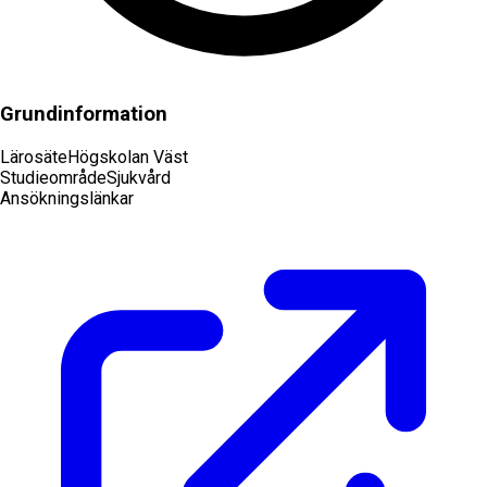
Grundinformation
Lärosäte
Högskolan Väst
Studieområde
Sjukvård
Ansökningslänkar