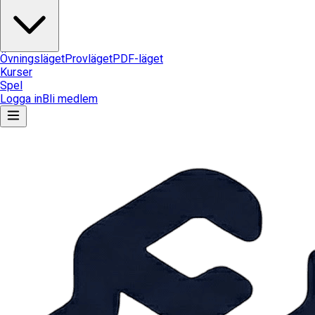
Övningsläget
Provläget
PDF-läget
Kurser
Spel
Logga in
Bli medlem