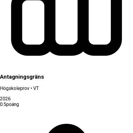
Antagningsgräns
Högskoleprov
•
VT
2026
0.5
poäng