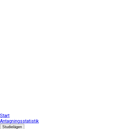
Start
Antagningsstatistik
Studielägen