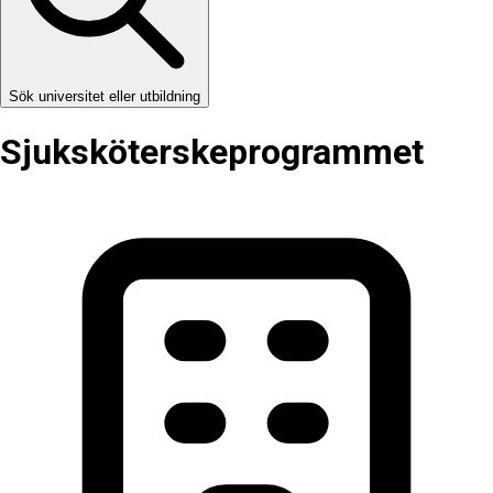
Sök universitet eller utbildning
Sjuksköterske­programmet