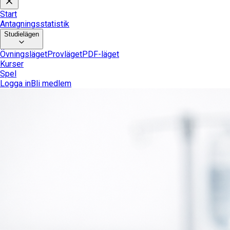
Start
Antagningsstatistik
Studielägen
Övningsläget
Provläget
PDF-läget
Kurser
Spel
Logga in
Bli medlem