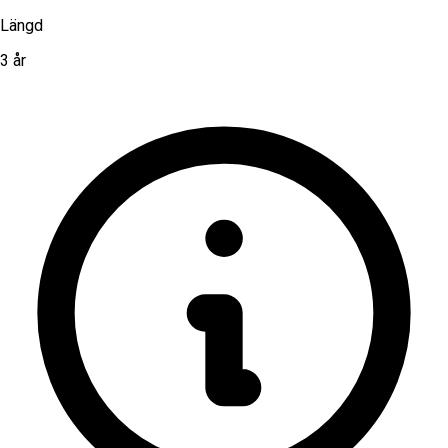
Längd
3 år