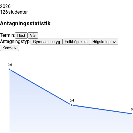
2026
126
studenter
Antagningsstatistik
Termin:
Höst
Vår
Antagningstyp:
Gymnasiebetyg
Folkhögskola
Högskoleprov
Komvux
0.6
0.4
0