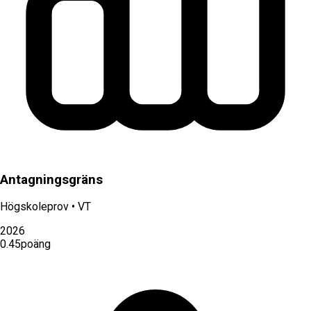
Antagningsgräns
Högskoleprov
•
VT
2026
0.45
poäng