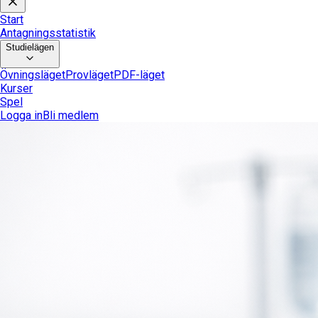
Start
Antagningsstatistik
Studielägen
Övningsläget
Provläget
PDF-läget
Kurser
Spel
Logga in
Bli medlem