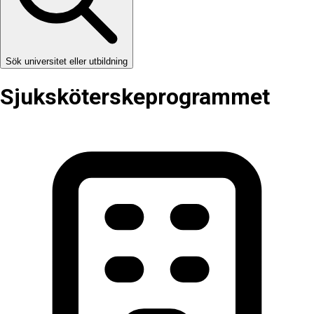
Sök universitet eller utbildning
Sjuksköterske­programmet