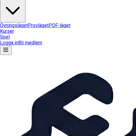
Övningsläget
Provläget
PDF-läget
Kurser
Spel
Logga in
Bli medlem