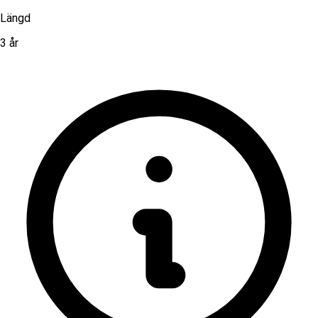
Längd
3 år