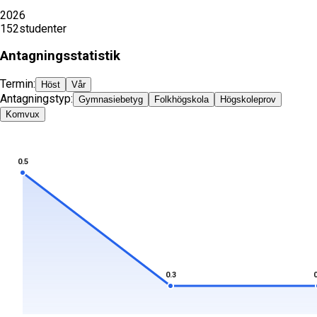
2026
152
studenter
Antagningsstatistik
Termin:
Höst
Vår
Antagningstyp:
Gymnasiebetyg
Folkhögskola
Högskoleprov
Komvux
0.5
0.3
0