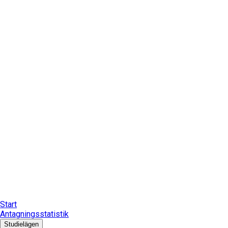
Start
Antagningsstatistik
Studielägen