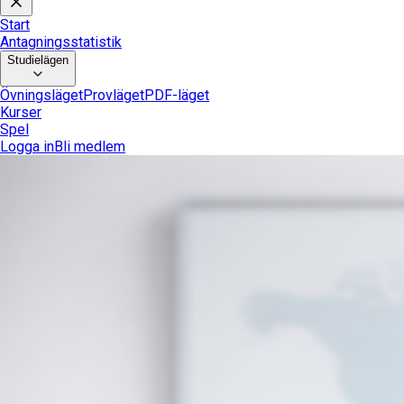
Start
Antagningsstatistik
Studielägen
Övningsläget
Provläget
PDF-läget
Kurser
Spel
Logga in
Bli medlem