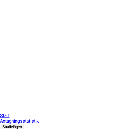
Start
Antagningsstatistik
Studielägen