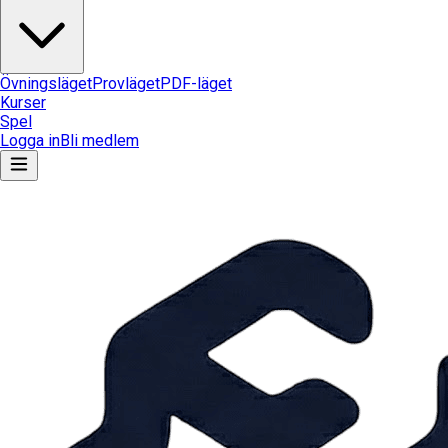
Övningsläget
Provläget
PDF-läget
Kurser
Spel
Logga in
Bli medlem