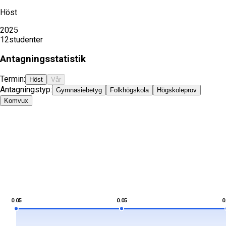
Höst
2025
12
studenter
Antagningsstatistik
Termin:
Höst
Vår
Antagningstyp:
Gymnasiebetyg
Folkhögskola
Högskoleprov
Komvux
0.05
0.05
0