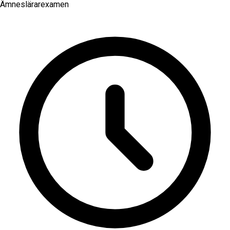
Ämneslärarexamen