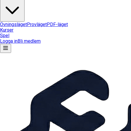
Övningsläget
Provläget
PDF-läget
Kurser
Spel
Logga in
Bli medlem