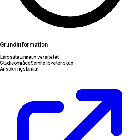
Grundinformation
Lärosäte
Linnéuniversitetet
Studieområde
Samhällsvetenskap
Ansökningslänkar