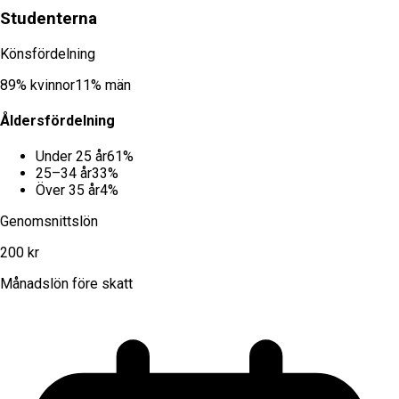
Studenterna
Könsfördelning
89
% kvinnor
11
% män
Åldersfördelning
Under 25 år
61
%
25–34 år
33
%
Över 35 år
4
%
Genomsnittslön
200 kr
Månadslön före skatt