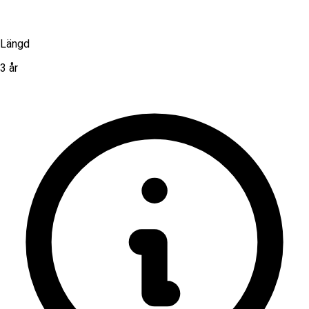
Längd
3 år