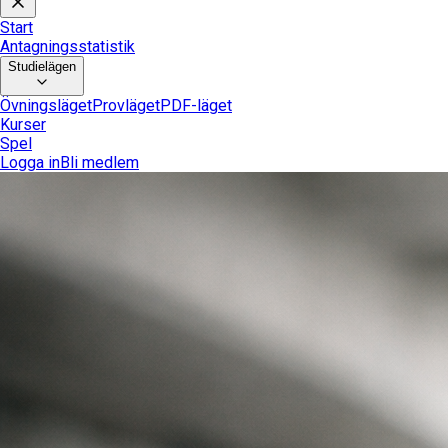
Start
Antagningsstatistik
Studielägen
Övningsläget
Provläget
PDF-läget
Kurser
Spel
Logga in
Bli medlem