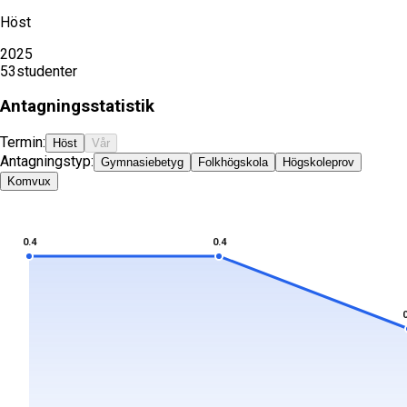
Höst
2025
53
studenter
Antagningsstatistik
Termin:
Höst
Vår
Antagningstyp:
Gymnasiebetyg
Folkhögskola
Högskoleprov
Komvux
0.4
0.4
0