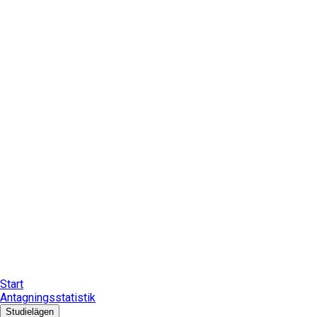
Start
Antagningsstatistik
Studielägen