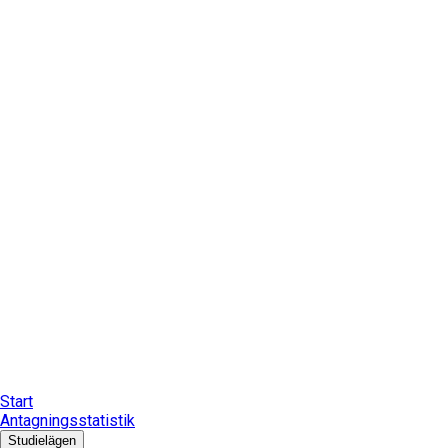
Start
Antagningsstatistik
Studielägen