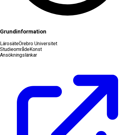
Grundinformation
Lärosäte
Örebro Universitet
Studieområde
Konst
Ansökningslänkar