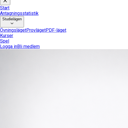
Start
Antagningsstatistik
Studielägen
Övningsläget
Provläget
PDF-läget
Kurser
Spel
Logga in
Bli medlem