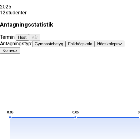
2025
12
studenter
Antagningsstatistik
Termin:
Höst
Vår
Antagningstyp:
Gymnasiebetyg
Folkhögskola
Högskoleprov
Komvux
0.05
0.05
0