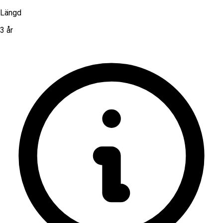
Längd
3 år