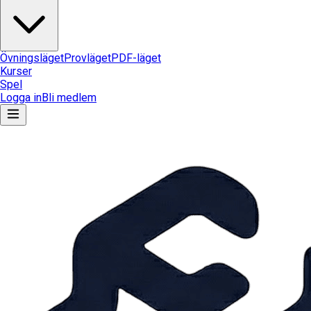
Övningsläget
Provläget
PDF-läget
Kurser
Spel
Logga in
Bli medlem