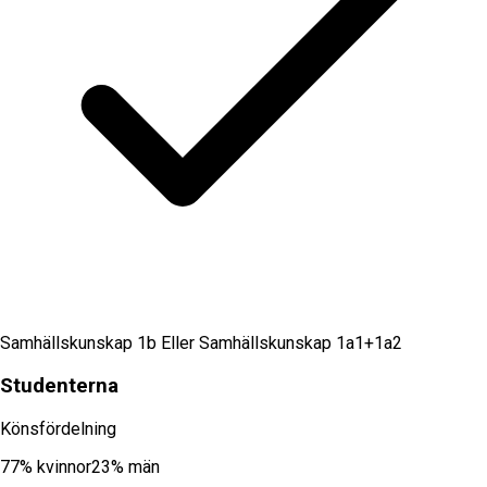
Samhällskunskap 1b Eller Samhällskunskap 1a1+1a2
Studenterna
Könsfördelning
77
% kvinnor
23
% män