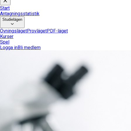
Start
Antagningsstatistik
Studielägen
Övningsläget
Provläget
PDF-läget
Kurser
Spel
Logga in
Bli medlem