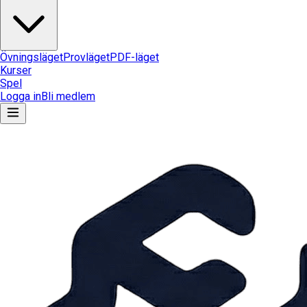
Övningsläget
Provläget
PDF-läget
Kurser
Spel
Logga in
Bli medlem