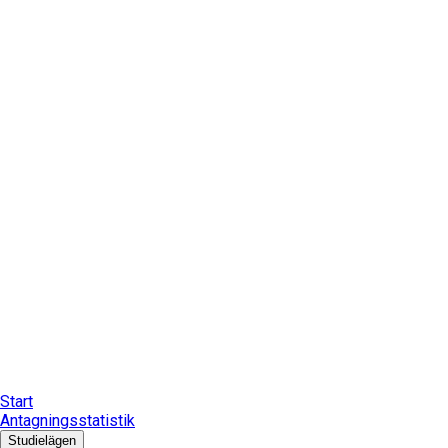
Start
Antagningsstatistik
Studielägen