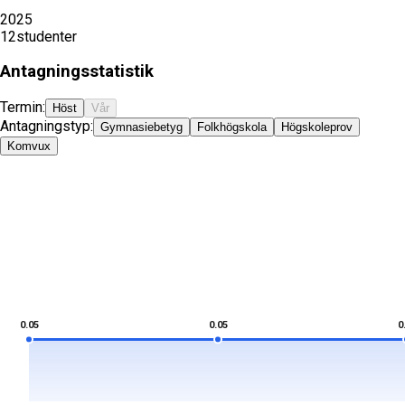
2025
12
studenter
Antagningsstatistik
Termin:
Höst
Vår
Antagningstyp:
Gymnasiebetyg
Folkhögskola
Högskoleprov
Komvux
0.05
0.05
0