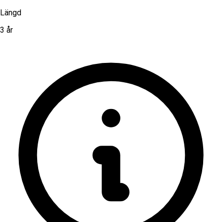
Längd
3 år