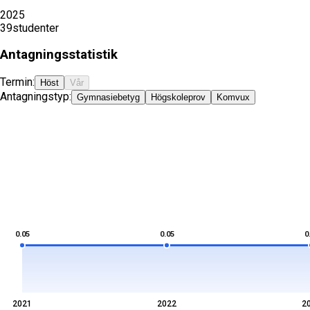
2025
39
studenter
Antagningsstatistik
Termin:
Höst
Vår
Antagningstyp:
Gymnasiebetyg
Högskoleprov
Komvux
0.05
0.05
0
2021
2022
2