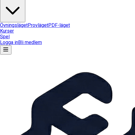
Övningsläget
Provläget
PDF-läget
Kurser
Spel
Logga in
Bli medlem