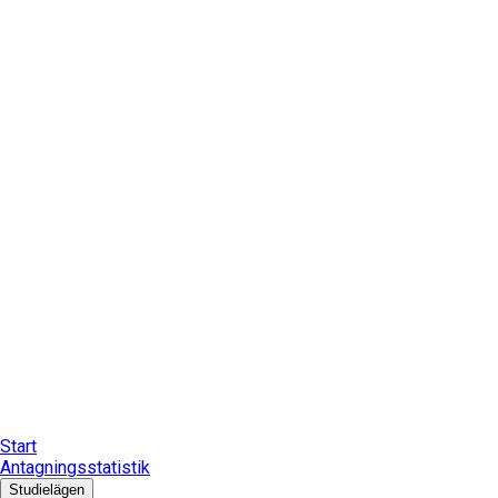
Start
Antagningsstatistik
Studielägen