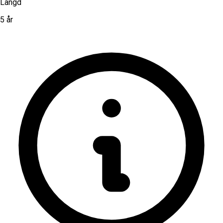
Längd
5 år