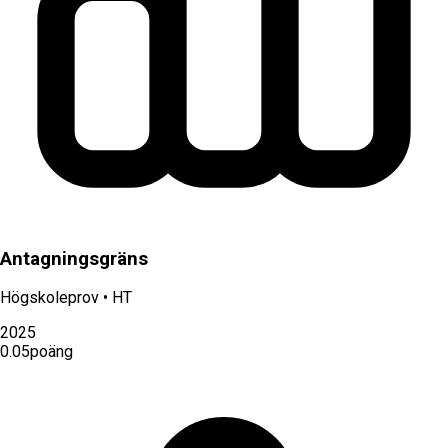
Antagningsgräns
Högskoleprov
•
HT
2025
0.05
poäng