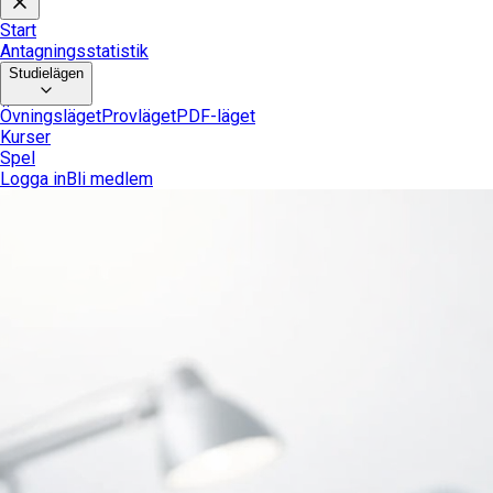
Start
Antagningsstatistik
Studielägen
Övningsläget
Provläget
PDF-läget
Kurser
Spel
Logga in
Bli medlem