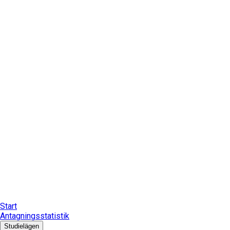
Start
Antagningsstatistik
Studielägen