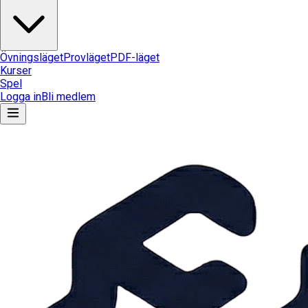
Övningsläget
Provläget
PDF-läget
Kurser
Spel
Logga in
Bli medlem