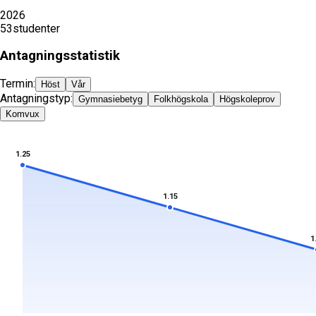
2026
53
studenter
Antagningsstatistik
Termin:
Höst
Vår
Antagningstyp:
Gymnasiebetyg
Folkhögskola
Högskoleprov
Komvux
1.25
1.15
1