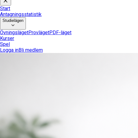
Start
Antagningsstatistik
Studielägen
Övningsläget
Provläget
PDF-läget
Kurser
Spel
Logga in
Bli medlem