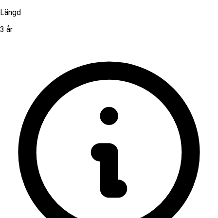
Längd
3 år