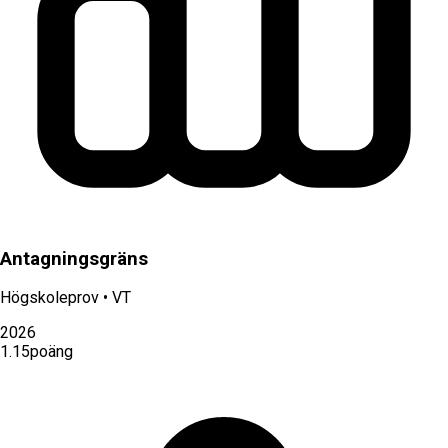
Antagningsgräns
Högskoleprov
•
VT
2026
1.15
poäng