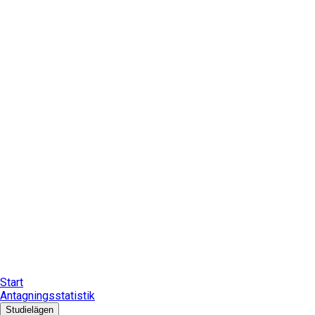
Start
Antagningsstatistik
Studielägen