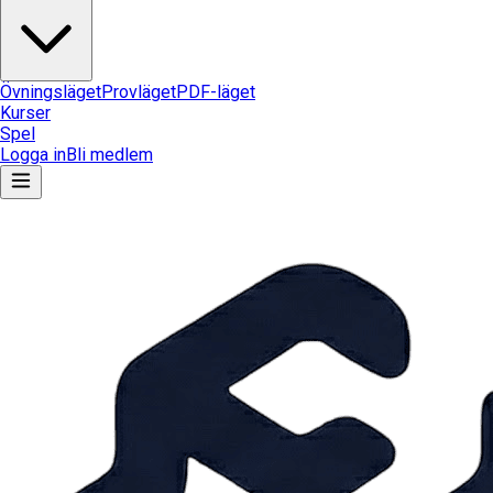
Övningsläget
Provläget
PDF-läget
Kurser
Spel
Logga in
Bli medlem