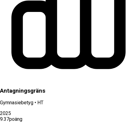
Antagningsgräns
Gymnasiebetyg
•
HT
2025
9.37
poäng