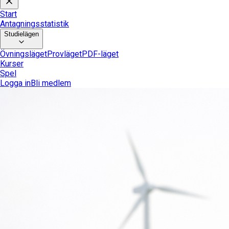
Start
Antagningsstatistik
Studielägen
Övningsläget
Provläget
PDF-läget
Kurser
Spel
Logga in
Bli medlem