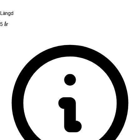
Längd
5 år