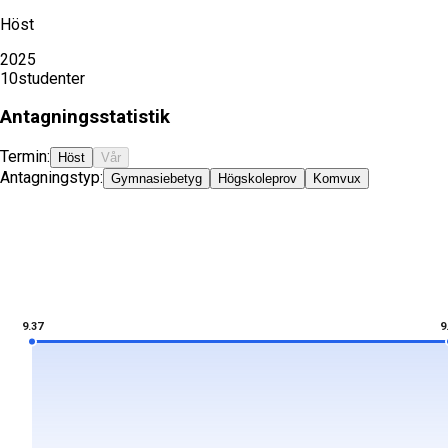
Höst
2025
10
studenter
Antagningsstatistik
Termin:
Höst
Vår
Antagningstyp:
Gymnasiebetyg
Högskoleprov
Komvux
9.37
9