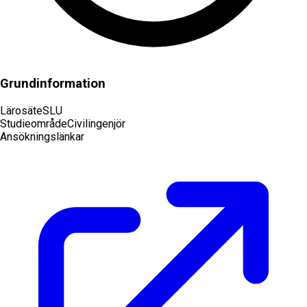
Grundinformation
Lärosäte
SLU
Studieområde
Civilingenjör
Ansökningslänkar