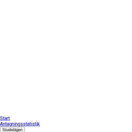
Start
Antagningsstatistik
Studielägen