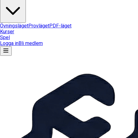
Övningsläget
Provläget
PDF-läget
Kurser
Spel
Logga in
Bli medlem