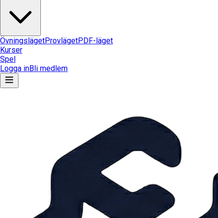
Övningsläget
Provläget
PDF-läget
Kurser
Spel
Logga in
Bli medlem