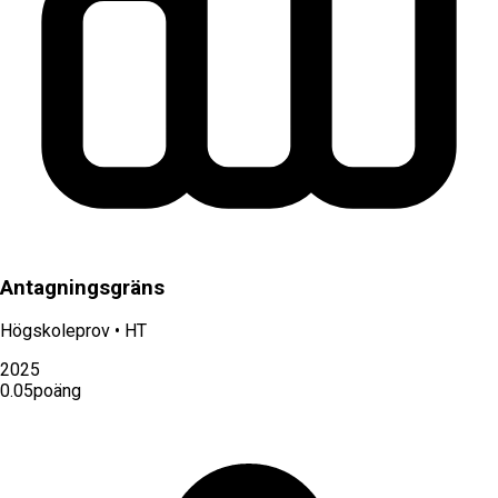
Antagningsgräns
Högskoleprov
•
HT
2025
0.05
poäng