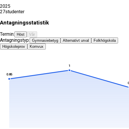
2025
27
studenter
Antagningsstatistik
Termin:
Höst
Vår
Antagningstyp:
Gymnasiebetyg
Alternativt urval
Folkhögskola
Högskoleprov
Komvux
1
0.85
0