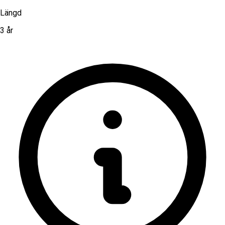
Längd
3 år