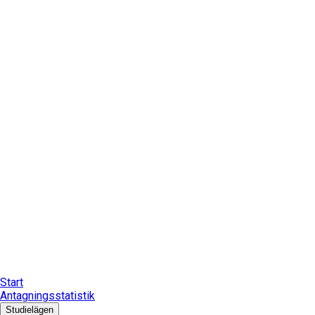
Start
Antagningsstatistik
Studielägen