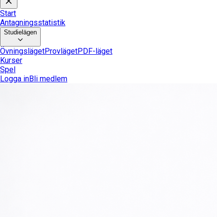
Start
Antagningsstatistik
Studielägen
Övningsläget
Provläget
PDF-läget
Kurser
Spel
Logga in
Bli medlem