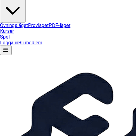
Övningsläget
Provläget
PDF-läget
Kurser
Spel
Logga in
Bli medlem