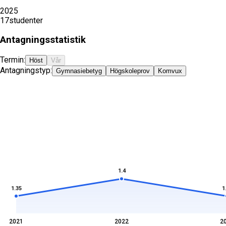
2025
17
studenter
Antagningsstatistik
Termin:
Höst
Vår
Antagningstyp:
Gymnasiebetyg
Högskoleprov
Komvux
1.4
1.35
1
2021
2022
2