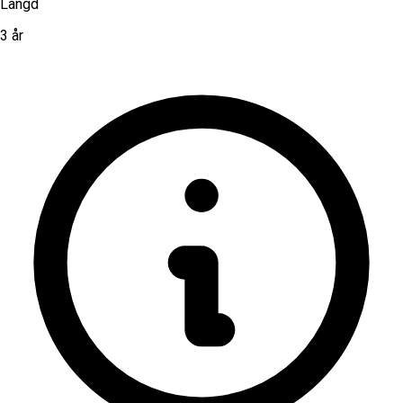
Längd
3 år