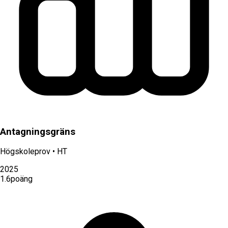
Antagningsgräns
Högskoleprov
•
HT
2025
1.6
poäng