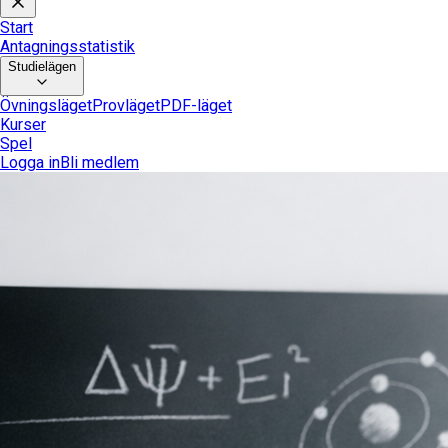
Start
Antagningsstatistik
Studielägen
Övningsläget
Provläget
PDF-läget
Kurser
Spel
Logga in
Bli medlem