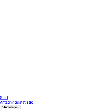
Start
Antagningsstatistik
Studielägen