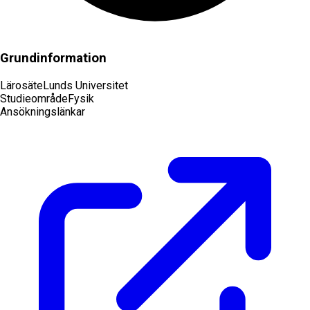
Grundinformation
Lärosäte
Lunds Universitet
Studieområde
Fysik
Ansökningslänkar