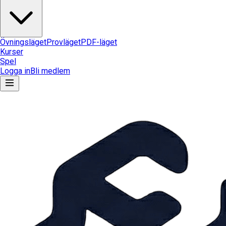
Övningsläget
Provläget
PDF-läget
Kurser
Spel
Logga in
Bli medlem