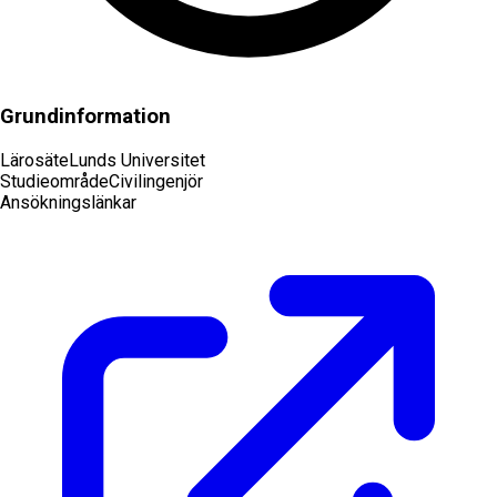
Grundinformation
Lärosäte
Lunds Universitet
Studieområde
Civilingenjör
Ansökningslänkar