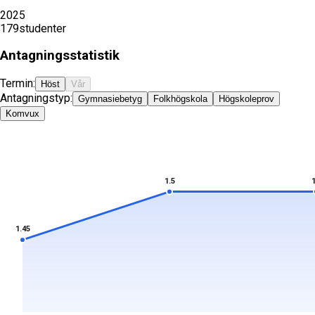
2025
179
studenter
Antagningsstatistik
Termin:
Höst
Vår
Antagningstyp:
Gymnasiebetyg
Folkhögskola
Högskoleprov
Komvux
1.5
1
1.45