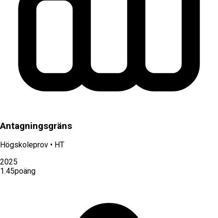
Antagningsgräns
Högskoleprov
•
HT
2025
1.45
poäng