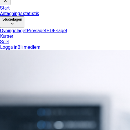
Start
Antagningsstatistik
Studielägen
Övningsläget
Provläget
PDF-läget
Kurser
Spel
Logga in
Bli medlem