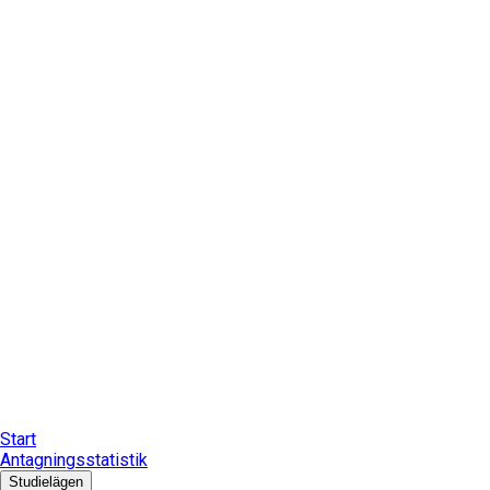
Start
Antagningsstatistik
Studielägen