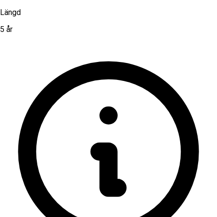
Längd
5 år