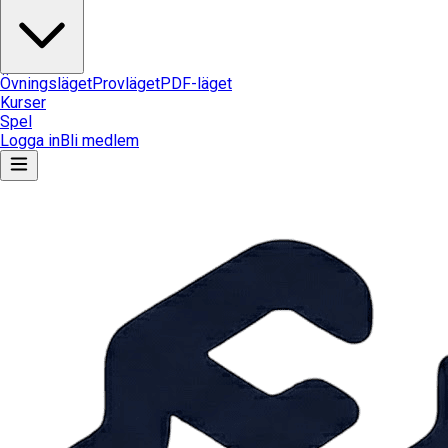
Övningsläget
Provläget
PDF-läget
Kurser
Spel
Logga in
Bli medlem