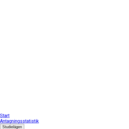
Start
Antagningsstatistik
Studielägen