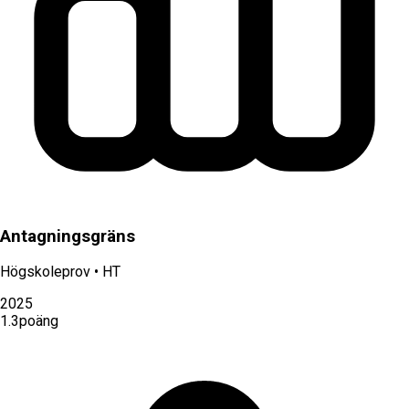
Antagningsgräns
Högskoleprov
•
HT
2025
1.3
poäng