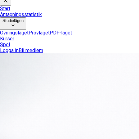
Start
Antagningsstatistik
Studielägen
Övningsläget
Provläget
PDF-läget
Kurser
Spel
Logga in
Bli medlem