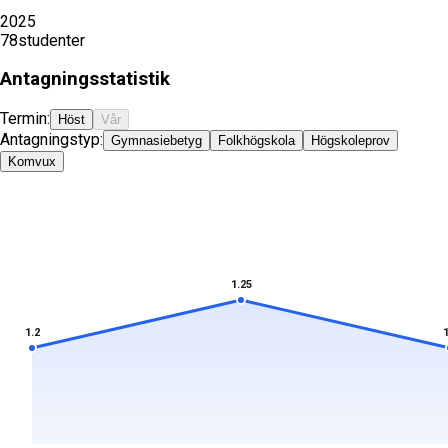
2025
78
studenter
Antagningsstatistik
Termin:
Höst
Vår
Antagningstyp:
Gymnasiebetyg
Folkhögskola
Högskoleprov
Komvux
1.25
1.2
1