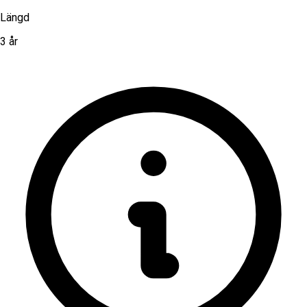
Längd
3 år