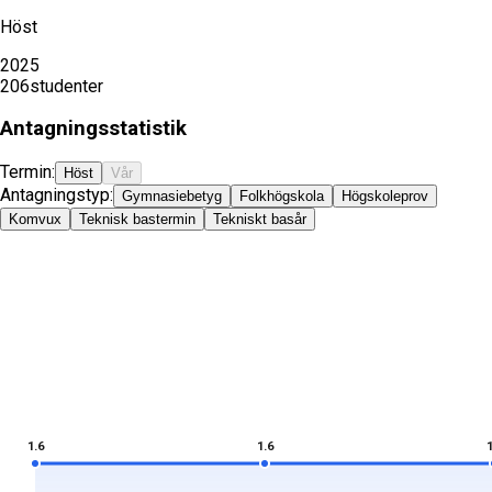
Höst
2025
206
studenter
Antagningsstatistik
Termin:
Höst
Vår
Antagningstyp:
Gymnasiebetyg
Folkhögskola
Högskoleprov
Komvux
Teknisk bastermin
Tekniskt basår
1.6
1.6
1