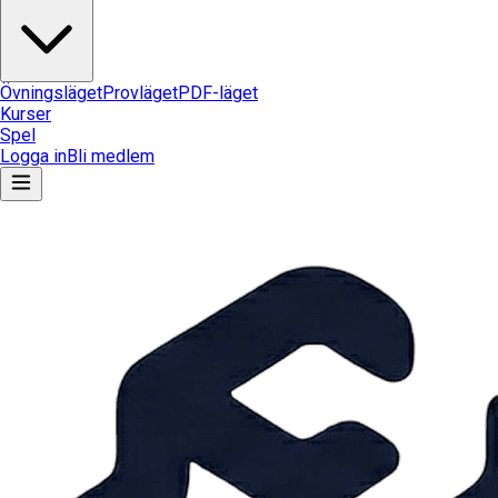
Övningsläget
Provläget
PDF-läget
Kurser
Spel
Logga in
Bli medlem