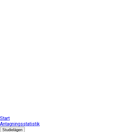
Start
Antagningsstatistik
Studielägen