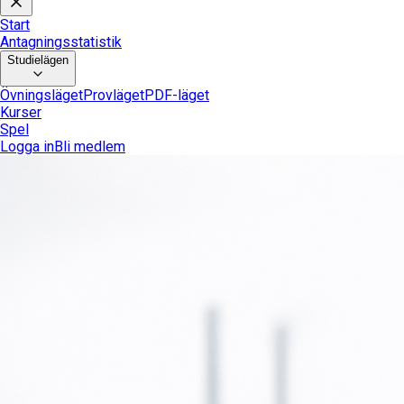
Start
Antagningsstatistik
Studielägen
Övningsläget
Provläget
PDF-läget
Kurser
Spel
Logga in
Bli medlem