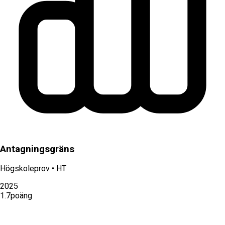
Antagningsgräns
Högskoleprov
•
HT
2025
1.7
poäng