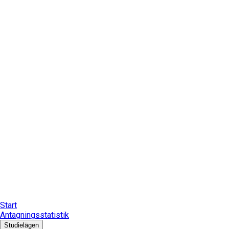
Start
Antagningsstatistik
Studielägen