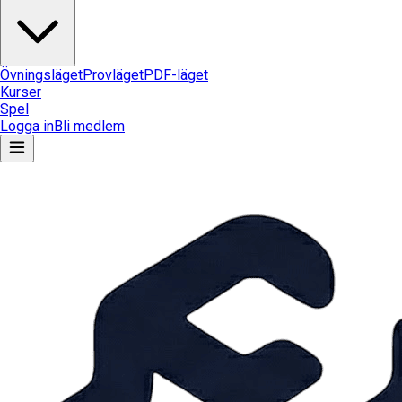
Övningsläget
Provläget
PDF-läget
Kurser
Spel
Logga in
Bli medlem