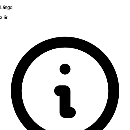
Längd
3 år