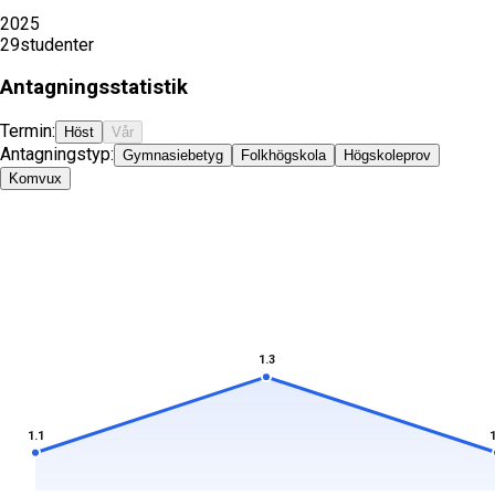
2025
29
studenter
Antagningsstatistik
Termin:
Höst
Vår
Antagningstyp:
Gymnasiebetyg
Folkhögskola
Högskoleprov
Komvux
1.3
1.1
1