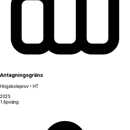
Antagningsgräns
Högskoleprov
•
HT
2025
1.6
poäng