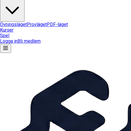
Övningsläget
Provläget
PDF-läget
Kurser
Spel
Logga in
Bli medlem