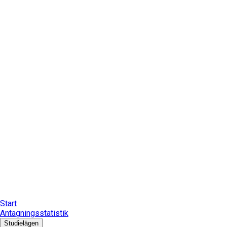
Start
Antagningsstatistik
Studielägen