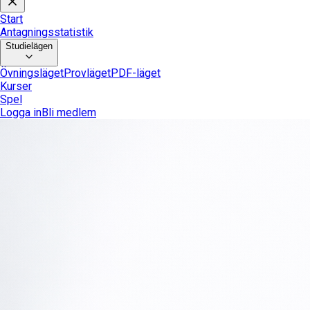
Start
Antagningsstatistik
Studielägen
Övningsläget
Provläget
PDF-läget
Kurser
Spel
Logga in
Bli medlem