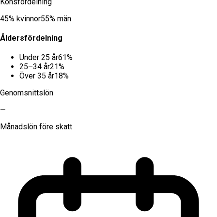
Könsfördelning
45
% kvinnor
55
% män
Åldersfördelning
Under 25 år
61
%
25–34 år
21
%
Över 35 år
18
%
Genomsnittslön
—
Månadslön före skatt