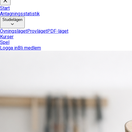
Start
Antagningsstatistik
Studielägen
Övningsläget
Provläget
PDF-läget
Kurser
Spel
Logga in
Bli medlem