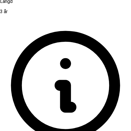
Längd
3 år