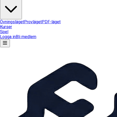
Övningsläget
Provläget
PDF-läget
Kurser
Spel
Logga in
Bli medlem