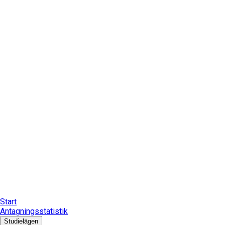
Start
Antagningsstatistik
Studielägen