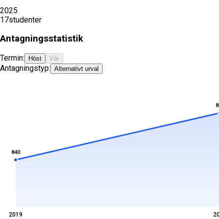
2025
17
studenter
Antagningsstatistik
Termin:
Höst
Vår
Antagningstyp:
Alternativt urval
8
840
2019
2