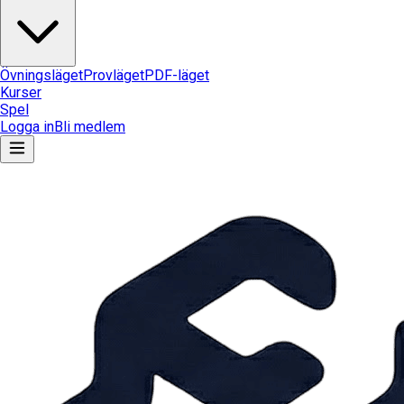
Övningsläget
Provläget
PDF-läget
Kurser
Spel
Logga in
Bli medlem