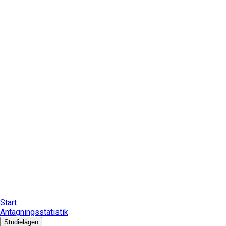
Start
Antagningsstatistik
Studielägen