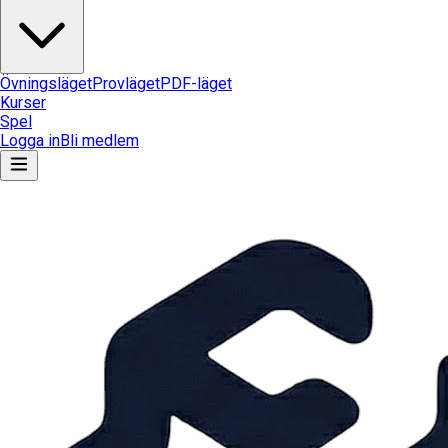
Övningsläget
Provläget
PDF-läget
Kurser
Spel
Logga in
Bli medlem