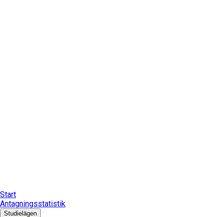
Start
Antagningsstatistik
Studielägen