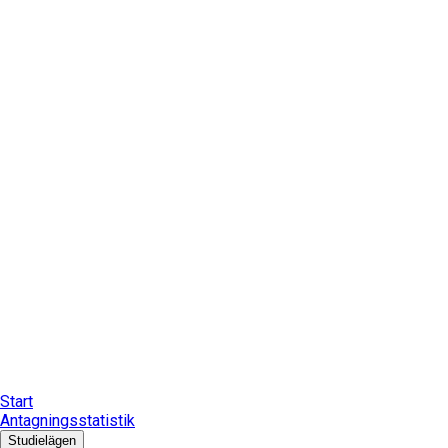
Start
Antagningsstatistik
Studielägen