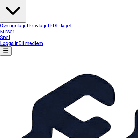
Övningsläget
Provläget
PDF-läget
Kurser
Spel
Logga in
Bli medlem