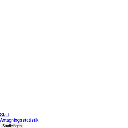
Start
Antagningsstatistik
Studielägen