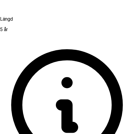
Längd
5 år