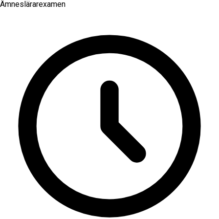
Ämneslärarexamen