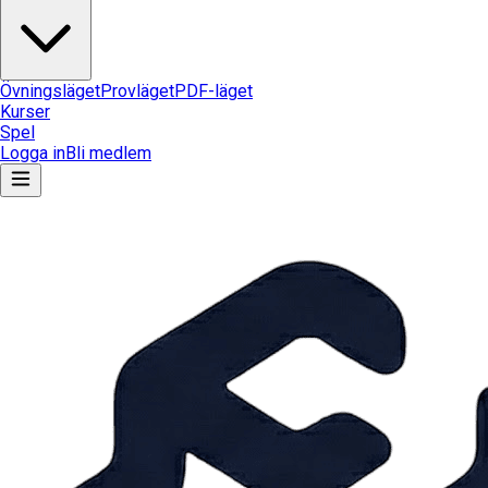
Övningsläget
Provläget
PDF-läget
Kurser
Spel
Logga in
Bli medlem