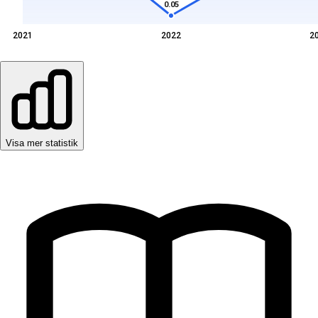
0.05
2021
2022
2
Visa mer statistik