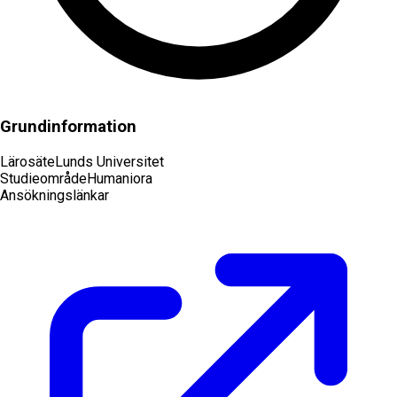
Grundinformation
Lärosäte
Lunds Universitet
Studieområde
Humaniora
Ansökningslänkar