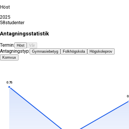
Höst
2025
58
studenter
Antagningsstatistik
Termin:
Höst
Vår
Antagningstyp:
Gymnasiebetyg
Folkhögskola
Högskoleprov
Komvux
0.75
0