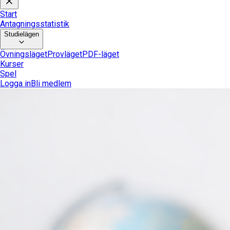
Start
Antagningsstatistik
Studielägen
Övningsläget
Provläget
PDF-läget
Kurser
Spel
Logga in
Bli medlem