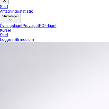
Start
Antagningsstatistik
Studielägen
Övningsläget
Provläget
PDF-läget
Kurser
Spel
Logga in
Bli medlem