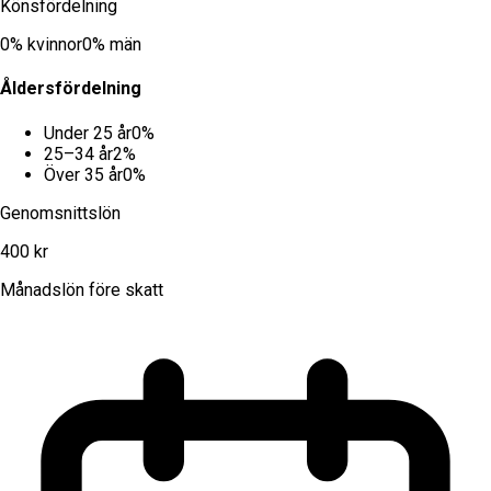
Könsfördelning
0
% kvinnor
0
% män
Åldersfördelning
Under 25 år
0
%
25–34 år
2
%
Över 35 år
0
%
Genomsnittslön
400 kr
Månadslön före skatt