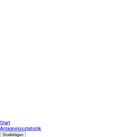
Start
Antagningsstatistik
Studielägen