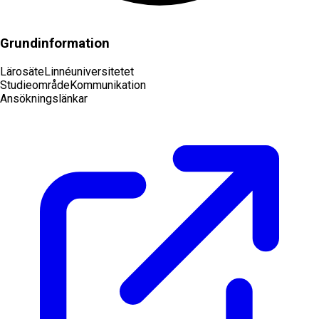
Grundinformation
Lärosäte
Linnéuniversitetet
Studieområde
Kommunikation
Ansökningslänkar