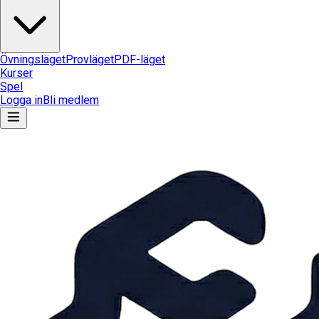
Övningsläget
Provläget
PDF-läget
Kurser
Spel
Logga in
Bli medlem