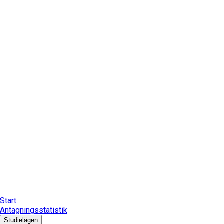
Start
Antagningsstatistik
Studielägen