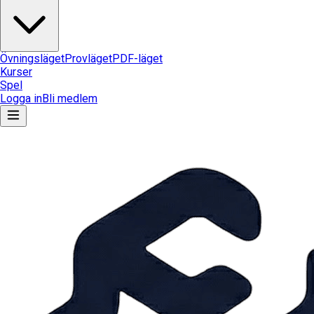
Övningsläget
Provläget
PDF-läget
Kurser
Spel
Logga in
Bli medlem