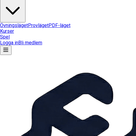
Övningsläget
Provläget
PDF-läget
Kurser
Spel
Logga in
Bli medlem