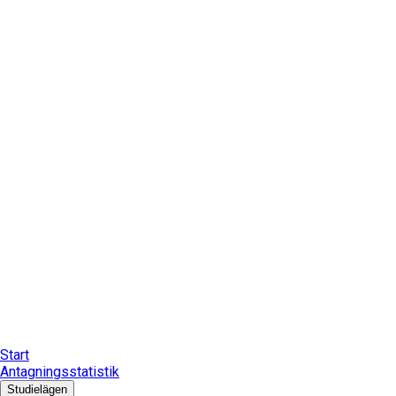
Start
Antagningsstatistik
Studielägen