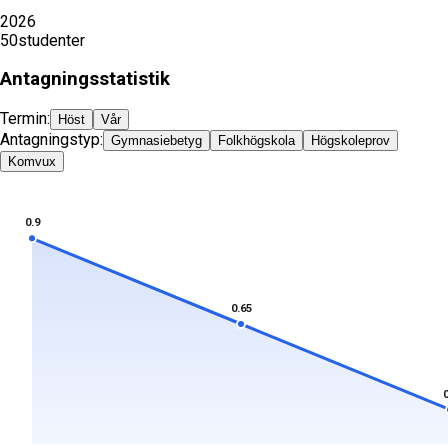
2026
50
studenter
Antagningsstatistik
Termin:
Höst
Vår
Antagningstyp:
Gymnasiebetyg
Folkhögskola
Högskoleprov
Komvux
0.9
0.65
0