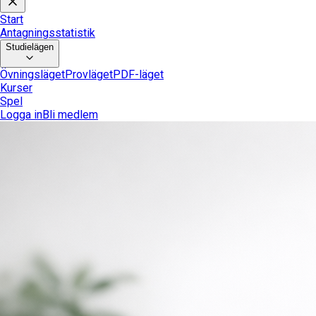
Start
Antagningsstatistik
Studielägen
Övningsläget
Provläget
PDF-läget
Kurser
Spel
Logga in
Bli medlem