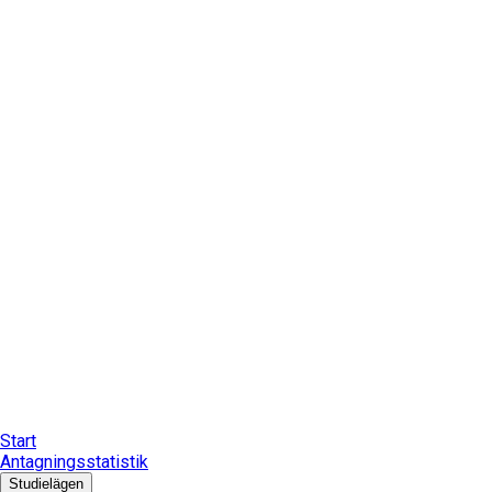
Start
Antagningsstatistik
Studielägen