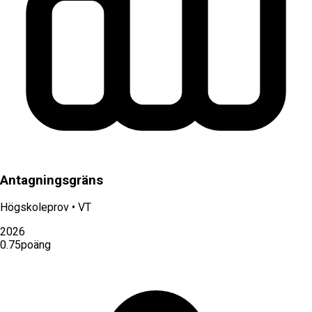
Antagningsgräns
Högskoleprov
•
VT
2026
0.75
poäng