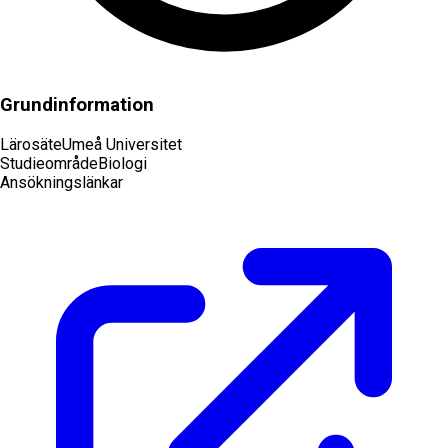
Grundinformation
Lärosäte
Umeå Universitet
Studieområde
Biologi
Ansökningslänkar