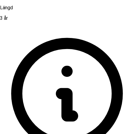
Längd
3 år