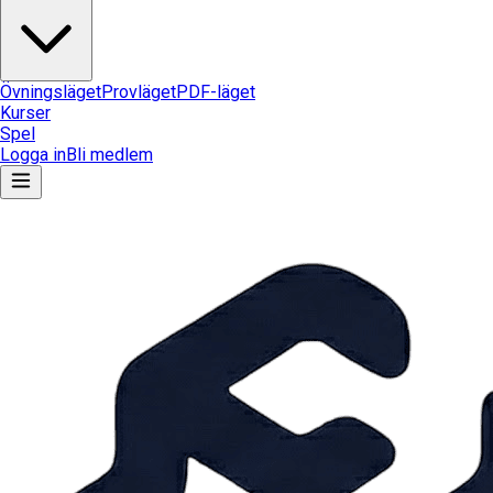
Övningsläget
Provläget
PDF-läget
Kurser
Spel
Logga in
Bli medlem