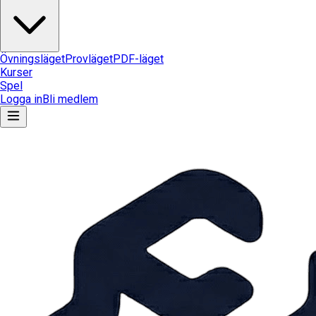
Övningsläget
Provläget
PDF-läget
Kurser
Spel
Logga in
Bli medlem