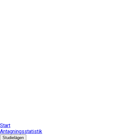
Start
Antagningsstatistik
Studielägen