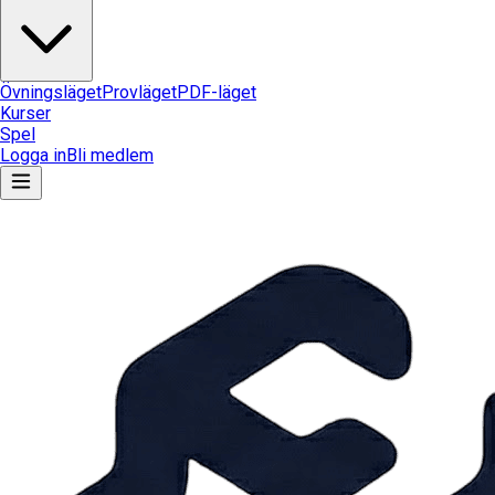
Övningsläget
Provläget
PDF-läget
Kurser
Spel
Logga in
Bli medlem