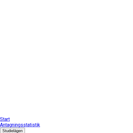
Start
Antagningsstatistik
Studielägen