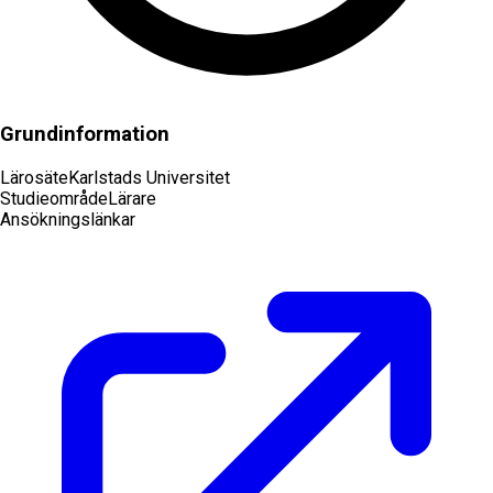
Grundinformation
Lärosäte
Karlstads Universitet
Studieområde
Lärare
Ansökningslänkar