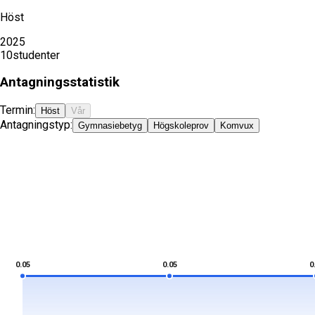
Höst
2025
10
studenter
Antagningsstatistik
Termin:
Höst
Vår
Antagningstyp:
Gymnasiebetyg
Högskoleprov
Komvux
0.05
0.05
0