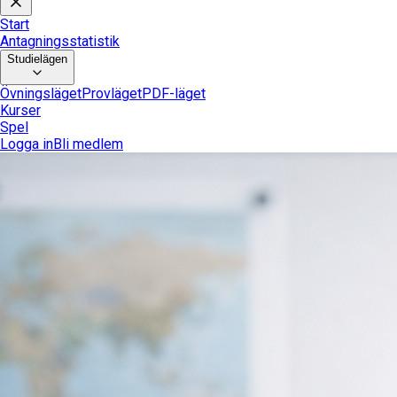
Start
Antagningsstatistik
Studielägen
Övningsläget
Provläget
PDF-läget
Kurser
Spel
Logga in
Bli medlem