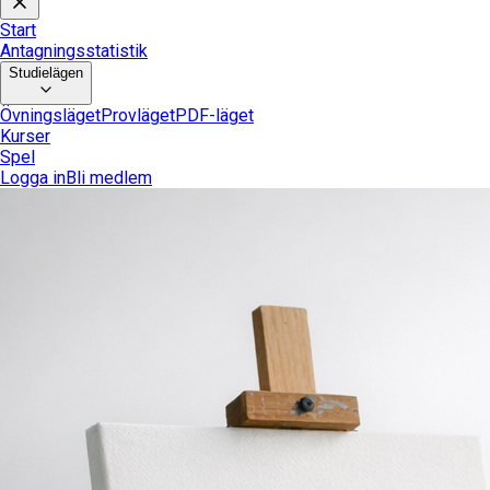
Start
Antagningsstatistik
Studielägen
Övningsläget
Provläget
PDF-läget
Kurser
Spel
Logga in
Bli medlem