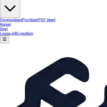
Övningsläget
Provläget
PDF-läget
Kurser
Spel
Logga in
Bli medlem