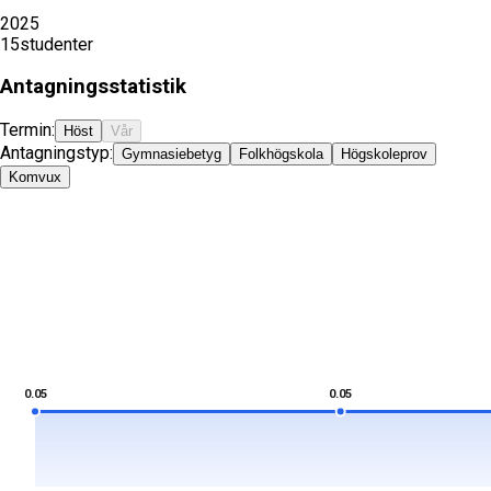
2025
15
studenter
Antagningsstatistik
Termin:
Höst
Vår
Antagningstyp:
Gymnasiebetyg
Folkhögskola
Högskoleprov
Komvux
0.05
0.05