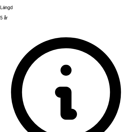
Längd
5 år