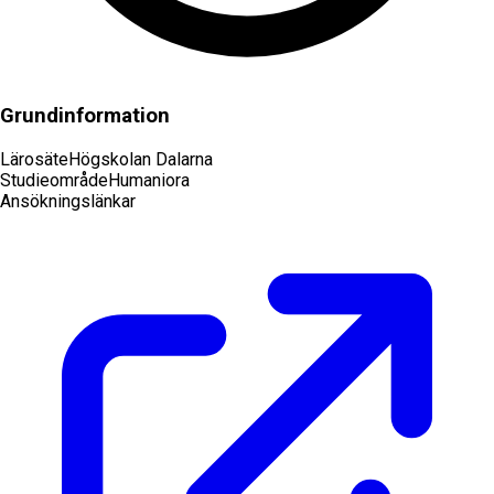
Grundinformation
Lärosäte
Högskolan Dalarna
Studieområde
Humaniora
Ansökningslänkar