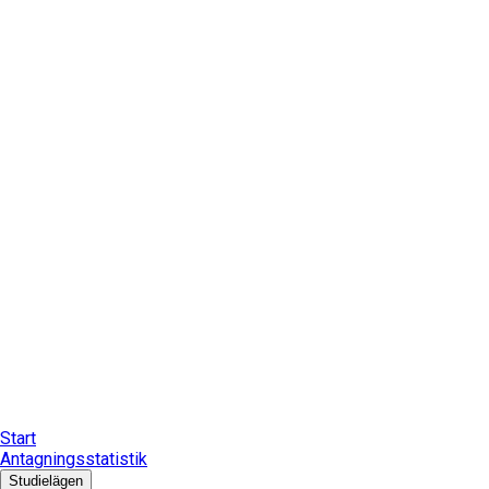
Start
Antagningsstatistik
Studielägen