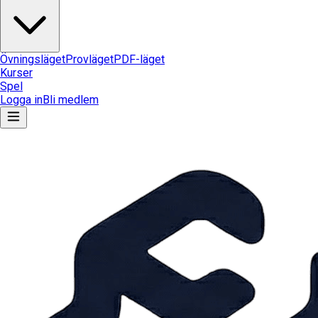
Övningsläget
Provläget
PDF-läget
Kurser
Spel
Logga in
Bli medlem