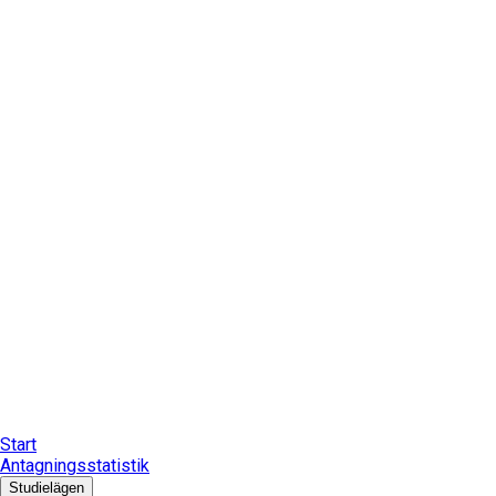
Start
Antagningsstatistik
Studielägen