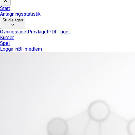
Start
Antagningsstatistik
Studielägen
Övningsläget
Provläget
PDF-läget
Kurser
Spel
Logga in
Bli medlem