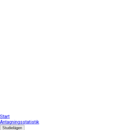
Start
Antagningsstatistik
Studielägen