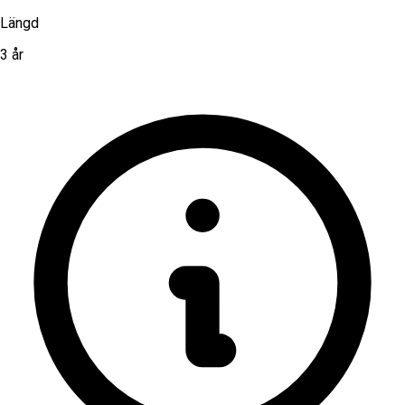
Längd
3 år