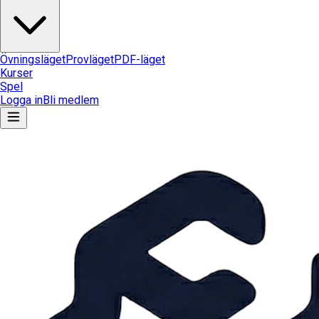
Övningsläget
Provläget
PDF-läget
Kurser
Spel
Logga in
Bli medlem