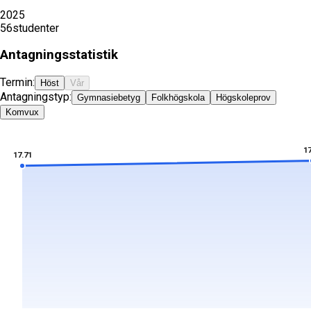
2025
56
studenter
Antagningsstatistik
Termin:
Höst
Vår
Antagningstyp:
Gymnasiebetyg
Folkhögskola
Högskoleprov
Komvux
17
17.71