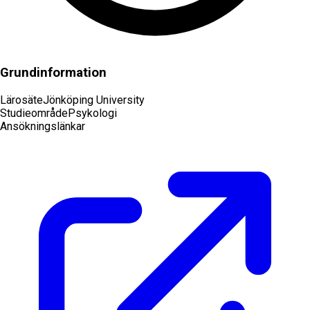
Grundinformation
Lärosäte
Jönköping University
Studieområde
Psykologi
Ansökningslänkar