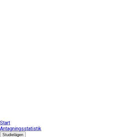
Start
Antagningsstatistik
Studielägen