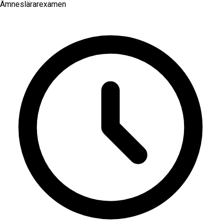
Ämneslärarexamen