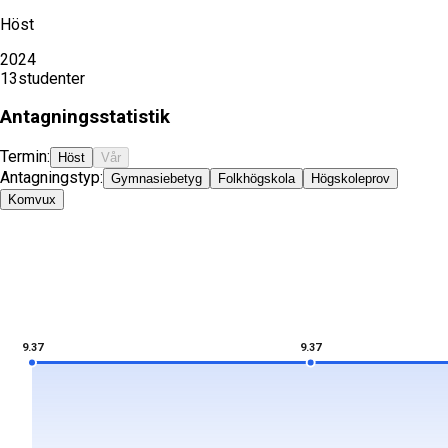
Höst
2024
13
studenter
Antagningsstatistik
Termin:
Höst
Vår
Antagningstyp:
Gymnasiebetyg
Folkhögskola
Högskoleprov
Komvux
9.37
9.37