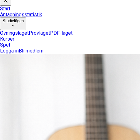
Start
Antagningsstatistik
Studielägen
Övningsläget
Provläget
PDF-läget
Kurser
Spel
Logga in
Bli medlem