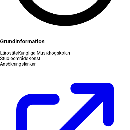
Grundinformation
Lärosäte
Kungliga Musikhögskolan
Studieområde
Konst
Ansökningslänkar