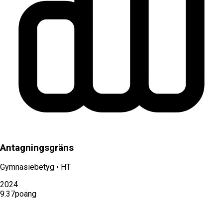
Antagningsgräns
Gymnasiebetyg
•
HT
2024
9.37
poäng