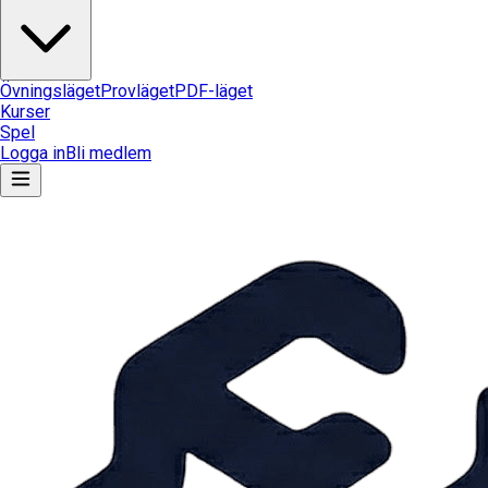
Övningsläget
Provläget
PDF-läget
Kurser
Spel
Logga in
Bli medlem