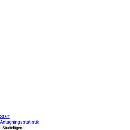
Start
Antagningsstatistik
Studielägen