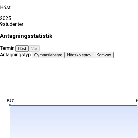
Höst
2025
9
studenter
Antagningsstatistik
Termin:
Höst
Vår
Antagningstyp:
Gymnasiebetyg
Högskoleprov
Komvux
9.37
9