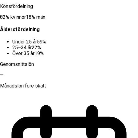
Könsfördelning
82
% kvinnor
18
% män
Åldersfördelning
Under 25 år
59
%
25–34 år
22
%
Över 35 år
19
%
Genomsnittslön
—
Månadslön före skatt