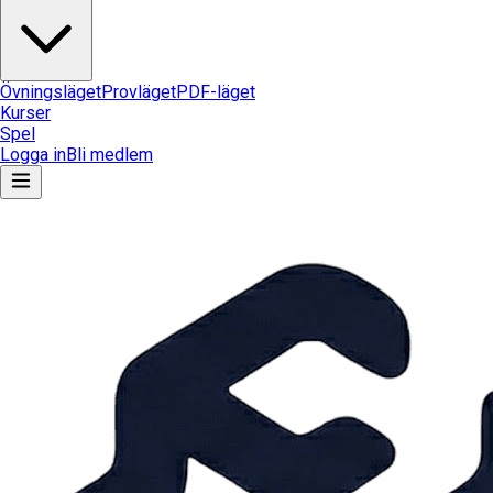
Övningsläget
Provläget
PDF-läget
Kurser
Spel
Logga in
Bli medlem