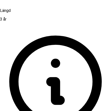
Längd
3 år