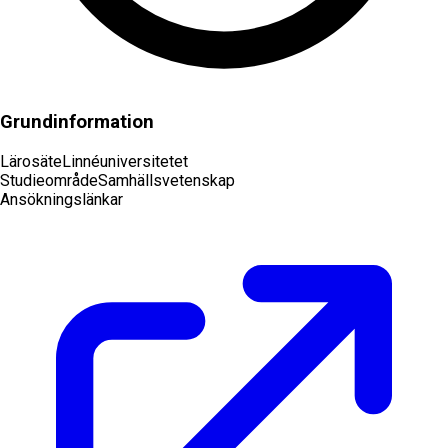
Grundinformation
Lärosäte
Linnéuniversitetet
Studieområde
Samhällsvetenskap
Ansökningslänkar