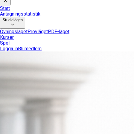
Start
Antagningsstatistik
Studielägen
Övningsläget
Provläget
PDF-läget
Kurser
Spel
Logga in
Bli medlem