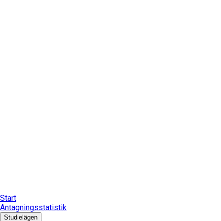
Start
Antagningsstatistik
Studielägen