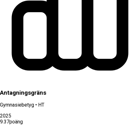
Antagningsgräns
Gymnasiebetyg
•
HT
2025
9.37
poäng