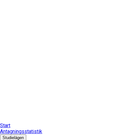
Start
Antagningsstatistik
Studielägen