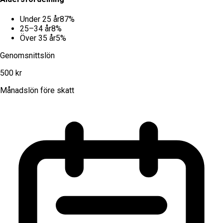
Under 25 år
87
%
25–34 år
8
%
Över 35 år
5
%
Genomsnittslön
500 kr
Månadslön före skatt