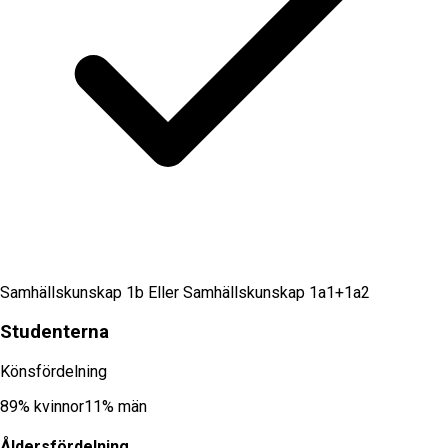
Samhällskunskap 1b Eller Samhällskunskap 1a1+1a2
Studenterna
Könsfördelning
89
% kvinnor
11
% män
Åldersfördelning