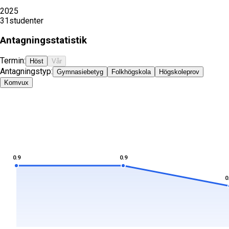
2025
31
studenter
Antagningsstatistik
Termin:
Höst
Vår
Antagningstyp:
Gymnasiebetyg
Folkhögskola
Högskoleprov
Komvux
0.9
0.9
0