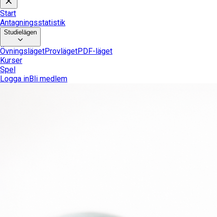
Start
Antagningsstatistik
Studielägen
Övningsläget
Provläget
PDF-läget
Kurser
Spel
Logga in
Bli medlem