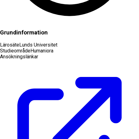
Grundinformation
Lärosäte
Lunds Universitet
Studieområde
Humaniora
Ansökningslänkar