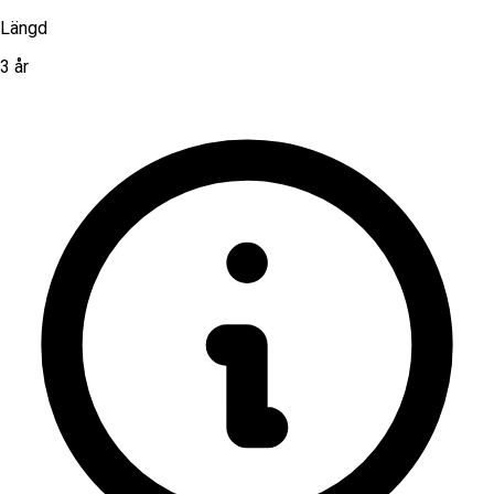
Längd
3 år