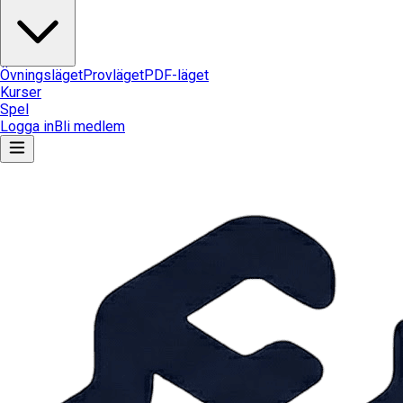
Övningsläget
Provläget
PDF-läget
Kurser
Spel
Logga in
Bli medlem