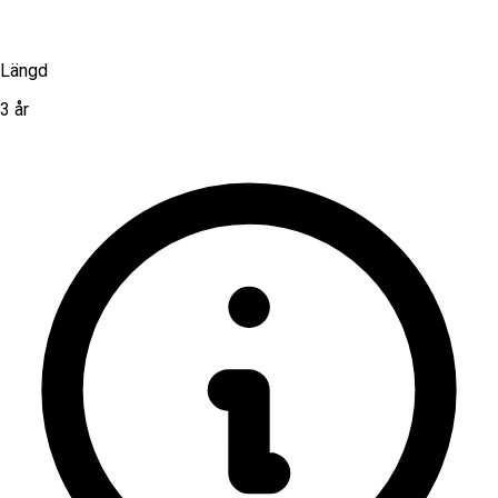
Längd
3 år