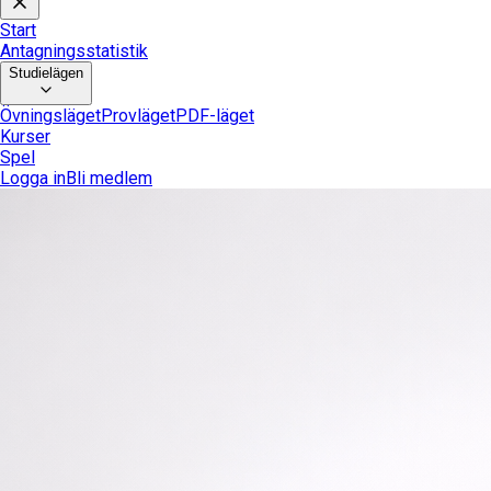
Start
Antagningsstatistik
Studielägen
Övningsläget
Provläget
PDF-läget
Kurser
Spel
Logga in
Bli medlem