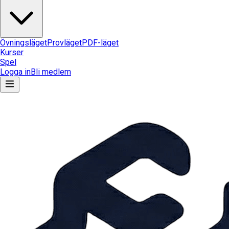
Övningsläget
Provläget
PDF-läget
Kurser
Spel
Logga in
Bli medlem