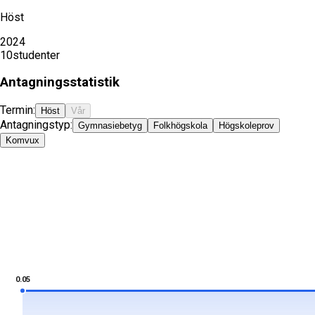
Höst
2024
10
studenter
Antagningsstatistik
Termin:
Höst
Vår
Antagningstyp:
Gymnasiebetyg
Folkhögskola
Högskoleprov
Komvux
0.05