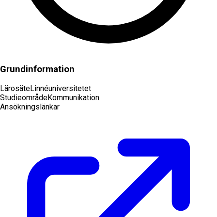
Grundinformation
Lärosäte
Linnéuniversitetet
Studieområde
Kommunikation
Ansökningslänkar