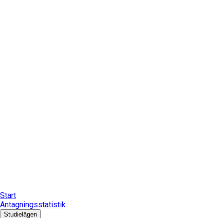
Start
Antagningsstatistik
Studielägen