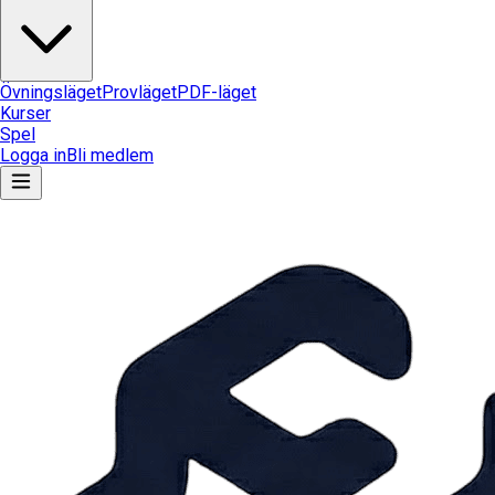
Övningsläget
Provläget
PDF-läget
Kurser
Spel
Logga in
Bli medlem