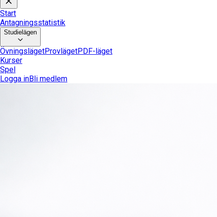
Start
Antagningsstatistik
Studielägen
Övningsläget
Provläget
PDF-läget
Kurser
Spel
Logga in
Bli medlem