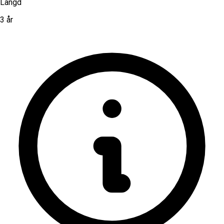
Längd
3 år