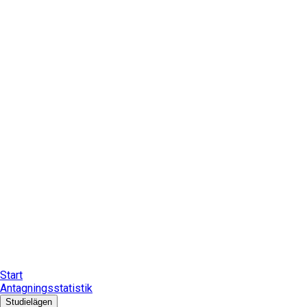
Start
Antagningsstatistik
Studielägen