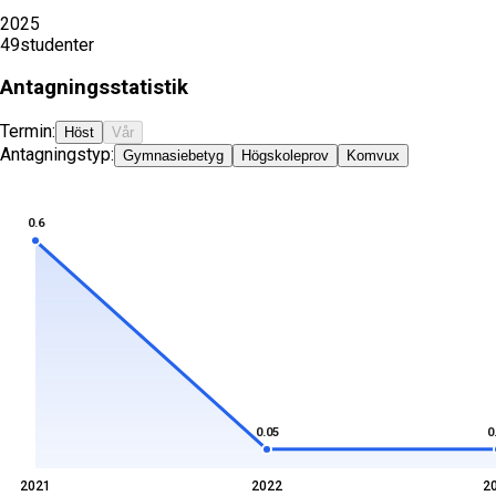
2025
49
studenter
Antagningsstatistik
Termin:
Höst
Vår
Antagningstyp:
Gymnasiebetyg
Högskoleprov
Komvux
0.6
0.05
0
2021
2022
2